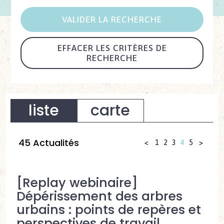
EFFACER LES CRITÈRES DE
RECHERCHE
liste
carte
45 Actualités
<
1
2
3
4
5
>
[Replay webinaire]
Dépérissement des arbres
urbains : points de repères et
perspectives de travail