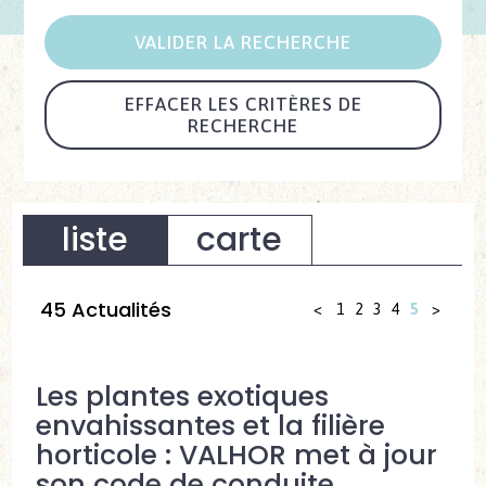
EFFACER LES CRITÈRES DE
RECHERCHE
liste
carte
45 Actualités
<
1
2
3
4
5
>
Les plantes exotiques
envahissantes et la filière
horticole : VALHOR met à jour
son code de conduite