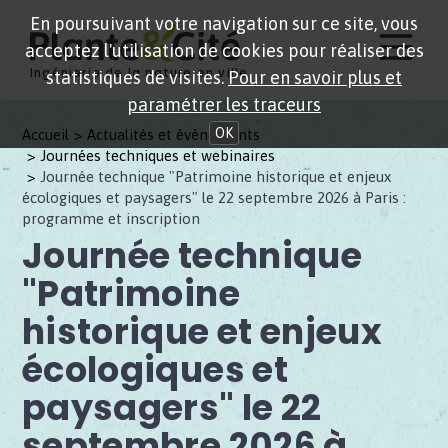
En poursuivant votre navigation sur ce site, vous
acceptez l'utilisation de cookies pour réaliser des
Ingénierie de la nature en ville
statistiques de visites.
Pour en savoir plus et
paramétrer les traceurs
OK
Accueil
Actualités et événements
Journées techniques et webinaires
Journée technique "Patrimoine historique et enjeux
écologiques et paysagers" le 22 septembre 2026 à Paris :
programme et inscription
Journée technique
"Patrimoine
historique et enjeux
écologiques et
paysagers" le 22
septembre 2026 à