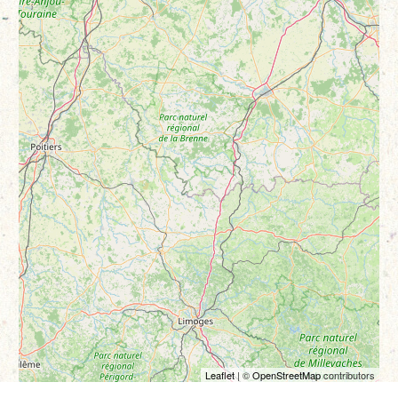
Leaflet
| ©
OpenStreetMap
contributors