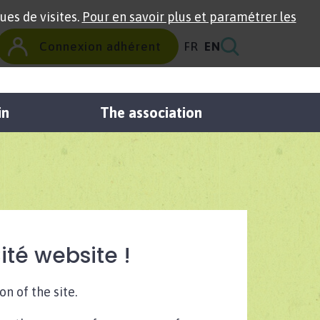
ues de visites.
Pour en savoir plus et paramétrer les
Connexion adhérent
FR
EN
in
The association
ité website !
n of the site.