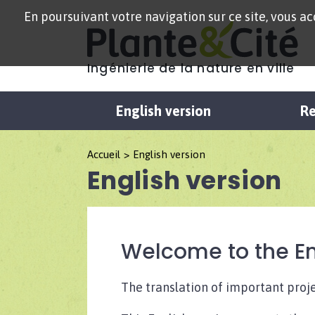
En poursuivant votre navigation sur ce site, vous acc
Ingénierie de la nature en ville
English version
Re
Accueil
English version
English version
Welcome to the Eng
The translation of important projec