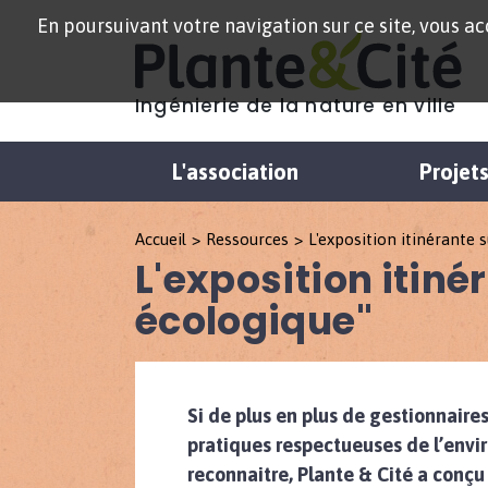
En poursuivant votre navigation sur ce site, vous acc
Ingénierie de la nature en ville
L'association
Projet
Accueil
Ressources
L'exposition itinérante 
L'exposition itiné
écologique"
Si de plus en plus de gestionnaire
pratiques respectueuses de l’envir
reconnaitre, Plante & Cité a conçu