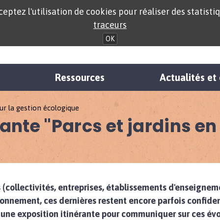
eptez l'utilisation de cookies pour réaliser des statistiq
traceurs
OK
s
Ressources
Actualités e
sur la gestion écologique
rante "Parcs et jardins en
s (collectivités, entreprises, établissements d'enseigne
onnement, ces dernières restent encore parfois confidenti
 une exposition itinérante pour communiquer sur ces évo